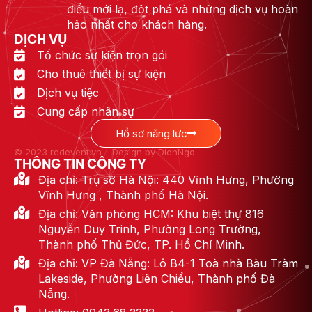
điều mới lạ, đột phá và những dịch vụ hoàn
hảo nhất cho khách hàng.
DỊCH VỤ
Tổ chức sự kiện trọn gói
Cho thuê thiết bị sự kiện
Dịch vụ tiệc
Cung cấp nhân sự
Hồ sơ năng lực
© 2023 redevent.vn – Design by DienNgo
THÔNG TIN CÔNG TY
Địa chỉ: Trụ sở Hà Nội: 440 Vĩnh Hưng, Phường
Vĩnh Hưng , Thành phố Hà Nội.
Địa chỉ: Văn phòng HCM: Khu biệt thự 816
Nguyễn Duy Trinh, Phường Long Trường,
Thành phố Thủ Đức, TP. Hồ Chí Minh.
Địa chỉ: VP Đà Nẵng: Lô B4-1 Toà nhà Bàu Tràm
Lakeside, Phường Liên Chiểu, Thành phố Đà
Nẵng.