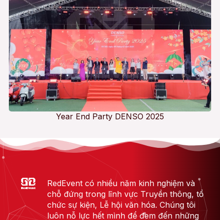
Year End Party DENSO 2025
RedEvent có nhiều năm kinh nghiệm và
chỗ đứng trong lĩnh vực Truyền thông, tổ
chức sự kiện, Lễ hội văn hóa. Chúng tôi
luôn nỗ lực hết mình để đem đến những