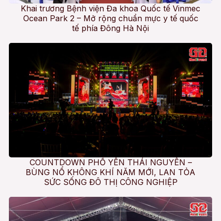
Khai trương Bệnh viện Đa khoa Quốc tế Vinmec
Ocean Park 2 – Mở rộng chuẩn mực y tế quốc
tế phía Đông Hà Nội
COUNTDOWN PHỔ YÊN THÁI NGUYÊN –
BÙNG NỔ KHÔNG KHÍ NĂM MỚI, LAN TỎA
SỨC SỐNG ĐÔ THỊ CÔNG NGHIỆP