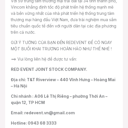
Với 59 trung tâm thương mại trải dài tại 34 tỉnh thành phố,
Vincom khẳng định tốc độ phát triển hệ thống mạnh mẽ
và bền vững nhất của nhà phát triển hệ thống trung tâm
thương mại hàng đầu Việt Nam, đưa trải nghiệm mua sắm
tiêu chuẩn quốc tế đến với người dân tại các địa phương
trên cả nước.
GỬI Ý TƯỞNG CỦA BẠN ĐẾN REDEVENT ĐỂ CÓ NGAY
MỘT BUỔI KHAI TRƯƠNG HOÀN HẢO NHƯ THẾ NHÉ !
==> Vui lòng liên hệ để được tư vấn:
RED EVENT JOINT STOCK COMPANY.
Địa chỉ: T&T Riverview – 440 Vĩnh Hưng – Hoàng Mai
– Hà Nội
Chi nhánh : A06 Lê Thị Riêng – phường Thới An –
quận 12, TP HCM
Email: redevent.vn@gmail.com
Hotline: 0943 68 3333