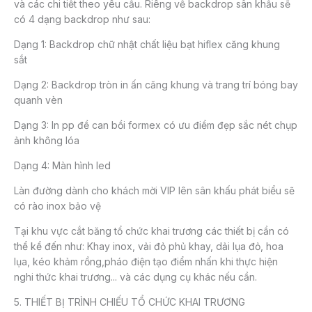
và các chi tiết theo yêu cầu. Riêng về backdrop sân khấu sẽ
có 4 dạng backdrop như sau:
Dạng 1: Backdrop chữ nhật chất liệu bạt hiflex căng khung
sắt
Dạng 2: Backdrop tròn in ấn căng khung và trang trí bóng bay
quanh vèn
Dạng 3: In pp đề can bồi formex có ưu điểm đẹp sắc nét chụp
ảnh không lóa
Dạng 4: Màn hình led
Làn đường dành cho khách mời VIP lên sân khấu phát biểu sẽ
có rào inox bảo vệ
Tại khu vực cắt băng tổ chức khai trương các thiết bị cần có
thể kể đến như: Khay inox, vải đỏ phủ khay, dải lụa đỏ, hoa
lụa, kéo khảm rồng,pháo điện tạo điểm nhấn khi thực hiện
nghi thức khai trương... và các dụng cụ khác nếu cần.
5. THIẾT BỊ TRÌNH CHIẾU TỔ CHỨC KHAI TRƯƠNG