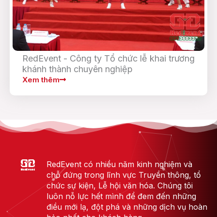
RedEvent - Công ty Tổ chức lễ khai trương
khánh thành chuyên nghiệp
Xem thêm
RedEvent có nhiều năm kinh nghiệm và
chỗ đứng trong lĩnh vực Truyền thông, tổ
chức sự kiện, Lễ hội văn hóa. Chúng tôi
luôn nỗ lực hết mình để đem đến những
điều mới lạ, đột phá và những dịch vụ hoàn