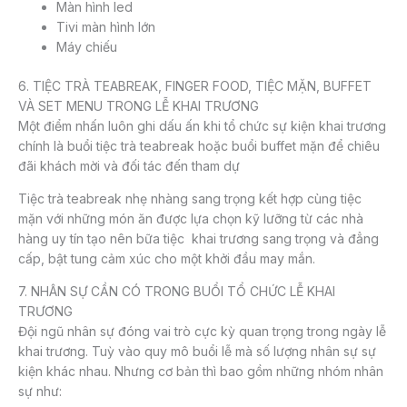
Màn hình led
Tivi màn hình lớn
Máy chiếu
6. TIỆC TRÀ TEABREAK, FINGER FOOD, TIỆC MẶN, BUFFET
VÀ SET MENU TRONG LỄ KHAI TRƯƠNG
Một điểm nhấn luôn ghi dấu ấn khi tổ chức sự kiện khai trương
chính là buổi tiệc trà teabreak hoặc buổi buffet mặn để chiêu
đãi khách mời và đối tác đến tham dự
Tiệc trà teabreak nhẹ nhàng sang trọng kết hợp cùng tiệc
mặn với những món ăn được lựa chọn kỹ lưỡng từ các nhà
hàng uy tín tạo nên bữa tiệc khai trương sang trọng và đẳng
cấp, bật tung cảm xúc cho một khởi đầu may mắn.
7. NHÂN SỰ CẦN CÓ TRONG BUỔI TỔ CHỨC LỄ KHAI
TRƯƠNG
Đội ngũ nhân sự đóng vai trò cực kỳ quan trọng trong ngày lễ
khai trương. Tuỳ vào quy mô buổi lễ mà số lượng nhân sự sự
kiện khác nhau. Nhưng cơ bản thì bao gồm những nhóm nhân
sự như: