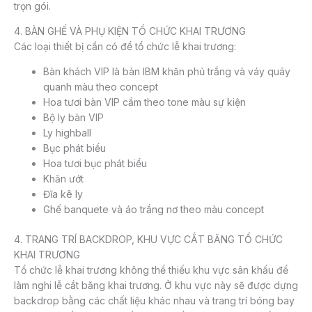
trọn gói.
4. BÀN GHẾ VÀ PHỤ KIỆN TỔ CHỨC KHAI TRƯƠNG
Các loại thiết bị cần có để tổ chức lễ khai trương:
Bàn khách VIP là bàn IBM khăn phủ trắng và váy quây
quanh màu theo concept
Hoa tươi bàn VIP cắm theo tone màu sự kiện
Bộ ly bàn VIP
Ly highball
Bục phát biểu
Hoa tươi bục phát biểu
Khăn ướt
Đĩa kê ly
Ghế banquete và áo trắng nơ theo màu concept
4. TRANG TRÍ BACKDROP, KHU VỰC CẮT BĂNG TỔ CHỨC
KHAI TRƯƠNG
Tổ chức lễ khai trương không thể thiếu khu vực sân khấu để
làm nghi lễ cắt băng khai trương. Ở khu vực này sẽ được dựng
backdrop bằng các chất liệu khác nhau và trang trí bóng bay