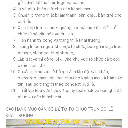
gồm thiết kế thư mời, logo và banner.
In và phát thiệp mời cho các khách mời.
Chuẩn bị trang thiết bị âm thanh, sân khấu, bàn ghế cho
buổi lễ.
Xin phép treo banner quảng cáo và thuê địa điểm tổ
chức từ sở văn hóa và du lịch.
Tiến hành thi công và trang trí lễ khai trương
Trang trí bên ngoài khu vực tổ chức, bao gồm việc treo
banner, standee, photobooth,...
Lắp đặt và thi công lối đi vào khu vực tổ chức cần: cọc
barie, thảm đỏ,...
Chuẩn bị khu vực lễ bằng cách lắp đặt sân khấu,
backdrop, thảm trải, bàn ghế cho khách mời và bàn tiếp
tân, sau đó trang trí theo concept buổi lễ.
Thiết lập khu vực tiệc với quầy teabreak và bàn ghế để
phục vụ các khách mời.
CÁC HẠNG MỤC CẦN CÓ ĐỂ TỔ TỔ CHỨC TRỌN GÓI LỄ
KHAI TRƯƠNG