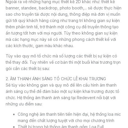
Ngoài ra về những hạng mục thiết kế 2D khác như: thiết kế
banner, standee, backdrop, photo booth,... sẽ được thực hiện
sao cho truyền tải được nội dung, thông điệp mà đơn vị muốn
gửi tới quý khách hàng cũng như trang trí không gian sự kiện
thêm phần tinh tế, trở thành một công cụ để truyền thông tạo
ấn tượng tốt hơn với mọi người. Tùy theo không gian sự kiện
mà các hạng mục này sẽ có những phong cách thiết kế với
các kích thước, gam màu khác nhau.
Tùy vào quy mô tổ chức mà số lượng các thiết bị sự kiện có
thể thay đổi. Tuy nhiên về cơ bản thì một buổi khai trương trọn
gói cần các thiết bị sau:
2. ÂM THANH ÁNH SÁNG TỔ CHỨC LỄ KHAI TRƯƠNG
Sẽ tùy vào không gian và quy mô để lên cấu hình âm thanh
ánh sáng cụ thể để đảm bảo một sự kiện khai trương được tổ
chức. Hệ thống âm thanh ánh sáng tại Redevent nổi bật với
những ưu điểm sau:
Công nghệ âm thanh tiên tiến hiện đại, hệ thống loa mic
mang đến chất lượng tuyệt vời cho mọi chương trình
Thiết bị trong hệ thống âm thanh gồm:
Loa Full,