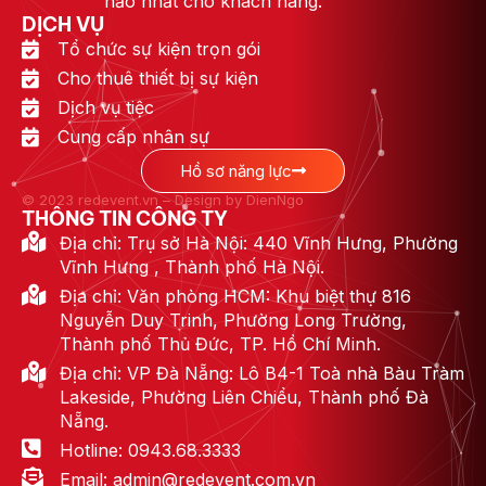
hảo nhất cho khách hàng.
DỊCH VỤ
Tổ chức sự kiện trọn gói
Cho thuê thiết bị sự kiện
Dịch vụ tiệc
Cung cấp nhân sự
Hồ sơ năng lực
© 2023 redevent.vn – Design by DienNgo
THÔNG TIN CÔNG TY
Địa chỉ: Trụ sở Hà Nội: 440 Vĩnh Hưng, Phường
Vĩnh Hưng , Thành phố Hà Nội.
Địa chỉ: Văn phòng HCM: Khu biệt thự 816
Nguyễn Duy Trinh, Phường Long Trường,
Thành phố Thủ Đức, TP. Hồ Chí Minh.
Địa chỉ: VP Đà Nẵng: Lô B4-1 Toà nhà Bàu Tràm
Lakeside, Phường Liên Chiểu, Thành phố Đà
Nẵng.
Hotline: 0943.68.3333
Email: admin@redevent.com.vn