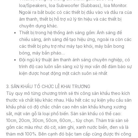
loa/Speakers, loa Subwoofer (Subbass), loa Monitor.
Ngoài ra bắt buộc có các thiết bị đầu vào và đầu ra của
âm thanh, thiết bị hỗ trợ xử lý tín hiệu và các thiết bị
chuyên dụng khác.
Thiết bị trong hệ thống ánh sáng gồm: Ánh sáng để
chiếu sáng, ánh sáng để tạo hiệu ứng, ngoài ra còn các
các thiết bị phụ trợ như máy tạo khói, máy bắn bong
bóng, máy bắn pháo…
Đội ngũ kỹ thuật âm thanh ánh sáng chuyên nghiệp, có
trình độ cao luôn sẵn sàng xử lý mọi vấn đề đảm bảo sự
kiện được hoạt động một cách suôn sẻ nhất
3. SÂN KHẤU TỔ CHỨC LỄ KHAI TRƯƠNG
Tùy quy mô từng chương trình sẽ thi công sân khấu theo kích
thước và chất liệu khác nhau. Hầu hết các sự kiện yêu cầu sân
khấu phải có độ chắc chắn cao nên sân khấu khung xương
sắt, mặt ván gỗ là loại phổ biến. Sàn sân khấu có thể cao:
10cm, 20cm, 30cm, 50cm, 60cm,... tùy chọn. Thảm trải sàn sẽ
gồm các màu như: đỏ cờ, xám ghi, xanh nước biển, đen và là
thảm mới 100%. Bên cạnh đó bậc tam cấp cũng được thi công