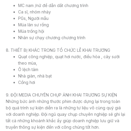
MC nam /nữ để dẫn dắt chương trình
Ca sĩ, nhóm nhảy
PGs, Người mẫu
Múa lân sư rồng
Múa trống hội
Nhân sự chạy chương chương trình
8. THIẾT BỊ KHÁC TRONG TỔ CHỨC LỄ KHAI TRƯƠNG
Quạt công nghiệp, quạt hơi nước, điều hòa , cây sưởi
theo mùa,
Ô lệch tâm
Nhà giàn, nhà bạt
Cổng hơi
9. ĐỘI MEDIA CHUYÊN CHỤP ẢNH KHAI TRƯƠNG SỰ KIỆN
Những bức ảnh những thước phim được dựng lại trong toàn
bộ quá trình sự kiện diễn ra là những tư liệu vô cùng quý giá
với doanh nghiệp. Đội ngũ quay chụp chuyên nghiệp sẽ ghi lại
tất cả những khoảnh khắc ấy giúp doanh nghiệp lưu giữ và
truyền thông sự kiện đến với công chúng tốt hơn.