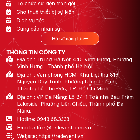
Tổ chức sự kiện trọn gói
Cho thuê thiết bị sự kiện
Dịch vụ tiệc
Cung cấp nhân sự
Hồ sơ năng lực
© 2023 redevent.vn – Design by DienNgo
THÔNG TIN CÔNG TY
Địa chỉ: Trụ sở Hà Nội: 440 Vĩnh Hưng, Phường
Vĩnh Hưng , Thành phố Hà Nội.
Địa chỉ: Văn phòng HCM: Khu biệt thự 816
Nguyễn Duy Trinh, Phường Long Trường,
Thành phố Thủ Đức, TP. Hồ Chí Minh.
Địa chỉ: VP Đà Nẵng: Lô B4-1 Toà nhà Bàu Tràm
Lakeside, Phường Liên Chiểu, Thành phố Đà
Nẵng.
Hotline: 0943.68.3333
Email: admin@redevent.com.vn
Website: https://redevent.vn