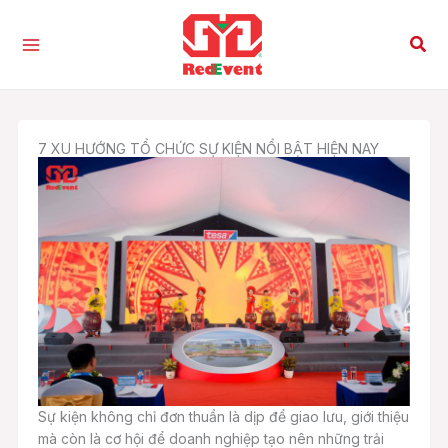
Nhảy
tới
Tìm
nội
kiế
dung
7 XU HƯỚNG TỔ CHỨC SỰ KIỆN NỔI BẬT HIỆN NAY
Sự kiện không chỉ đơn thuần là dịp để giao lưu, giới thiệu
mà còn là cơ hội để doanh nghiệp tạo nên những trải