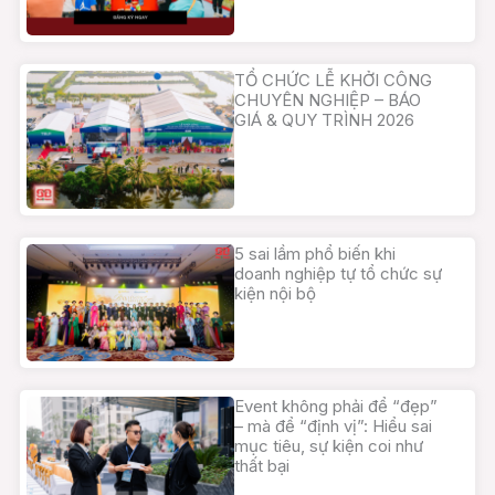
TỔ CHỨC LỄ KHỞI CÔNG
CHUYÊN NGHIỆP – BÁO
GIÁ & QUY TRÌNH 2026
5 sai lầm phổ biến khi
doanh nghiệp tự tổ chức sự
kiện nội bộ
Event không phải để “đẹp”
– mà để “định vị”: Hiểu sai
mục tiêu, sự kiện coi như
thất bại