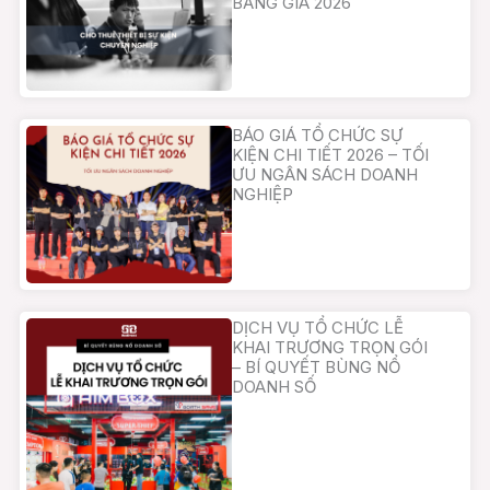
BẢNG GIÁ 2026
BÁO GIÁ TỔ CHỨC SỰ
KIỆN CHI TIẾT 2026 – TỐI
ƯU NGÂN SÁCH DOANH
NGHIỆP
DỊCH VỤ TỔ CHỨC LỄ
KHAI TRƯƠNG TRỌN GÓI
– BÍ QUYẾT BÙNG NỔ
DOANH SỐ