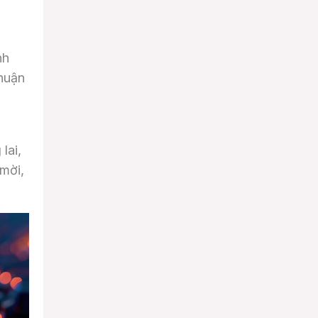
nh
huận
lai,
 mời,