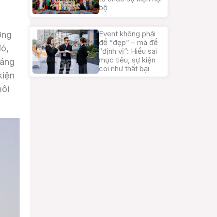
bộ
.
Event không phải
ơng
để “đẹp” – mà để
đó,
“định vị”: Hiểu sai
mục tiêu, sự kiện
sáng
coi như thất bại
kiện
môi