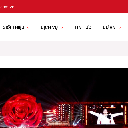
.com.vn
GIỚI THIỆU
DỊCH VỤ
TIN TỨC
DỰ ÁN