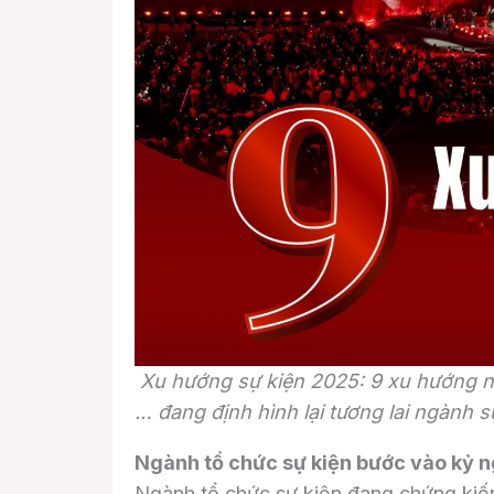
Xu hướng sự kiện 2025: 9 xu hướng nổi
… đang định hình lại tương lai ngành s
Ngành tổ chức sự kiện bước vào kỷ n
Ngành tổ chức sự kiện đang chứng ki