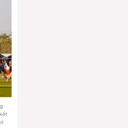
ng
kết
cơ