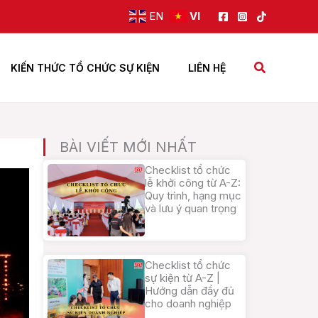
EN
VI
Tìm
KIẾN THỨC TỔ CHỨC SỰ KIỆN
LIÊN HỆ
kiếm
BÀI VIẾT MỚI NHẤT
Checklist tổ chức
lễ khởi công từ A-Z:
Quy trình, hạng mục
và lưu ý quan trọng
Checklist tổ chức
sự kiện từ A-Z |
Hướng dẫn đầy đủ
cho doanh nghiệp