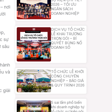
2026 – TỐI ƯU
– nơi
NGÂN SÁCH
DOANH NGHIỆP
ười
DỊCH VỤ TỔ CHỨC
ệp,
LỄ KHAI TRƯƠNG
TRỌN GÓI – BÍ
c sự
QUYẾT BÙNG NỔ
ự sâu
DOANH SỐ
thành
TỔ CHỨC LỄ KHỞI
ểu và
CÔNG CHUYÊN
NGHIỆP – BÁO GIÁ
& QUY TRÌNH 2026
 giải
5 sai lầm phổ biến
khi doanh nghiệp tự
tổ chức sự kiện nội