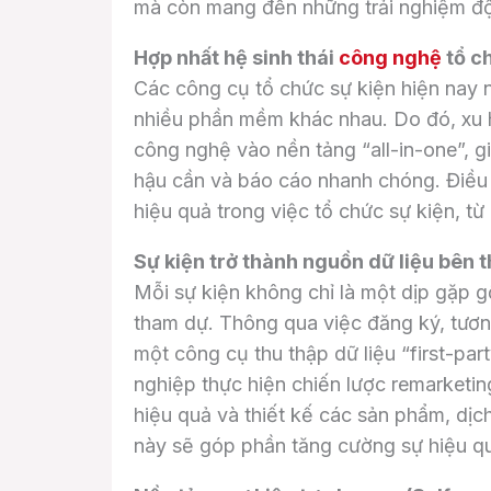
mà còn mang đến những trải nghiệm độ
Hợp nhất hệ sinh thái
công nghệ
tổ c
Các công cụ tổ chức sự kiện hiện nay n
nhiều phần mềm khác nhau. Do đó, xu hư
công nghệ vào nền tảng “all-in-one”, gi
hậu cần và báo cáo nhanh chóng. Điều n
hiệu quả trong việc tổ chức sự kiện, từ
Sự kiện trở thành nguồn dữ liệu bên t
Mỗi sự kiện không chỉ là một dịp gặp g
tham dự. Thông qua việc đăng ký, tương
một công cụ thu thập dữ liệu “first-pa
nghiệp thực hiện chiến lược remarketi
hiệu quả và thiết kế các sản phẩm, dịc
này sẽ góp phần tăng cường sự hiệu qu