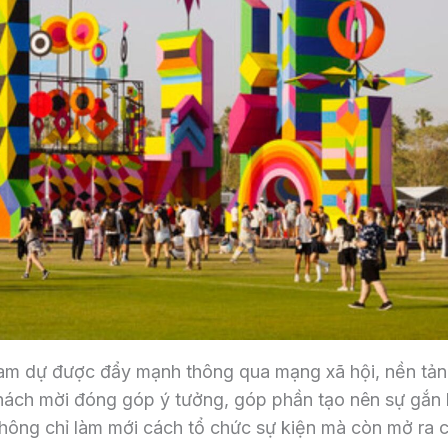
tham dự được đẩy mạnh thông qua mạng xã hội, nền tả
khách mời đóng góp ý tưởng, góp phần tạo nên sự gắn 
hông chỉ làm mới cách tổ chức sự kiện mà còn mở ra 