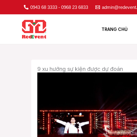
Nhảy
0943 68 3333 - 0968 23 6833
admin@redevent
tới
nội
dung
TRANG CHỦ
9 xu hướng sự kiện được dự đoán