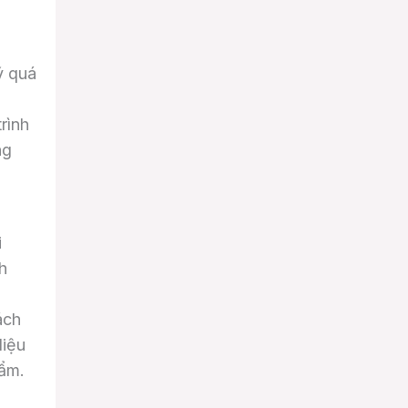
ý quá
rình
ng
i
h
ách
liệu
hẩm.