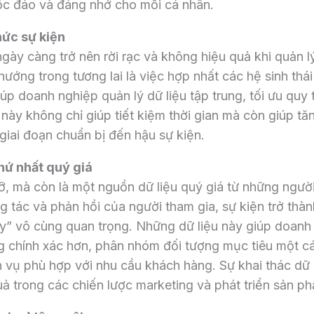
c đáo và đáng nhớ cho mỗi cá nhân.
hức sự kiện
gày càng trở nên rời rạc và không hiệu quả khi quản l
ớng trong tương lai là việc hợp nhất các hệ sinh thái
úp doanh nghiệp quản lý dữ liệu tập trung, tối ưu quy t
ày không chỉ giúp tiết kiệm thời gian mà còn giúp tă
 giai đoạn chuẩn bị đến hậu sự kiện.
hứ nhất quý giá
ỡ, mà còn là một nguồn dữ liệu quý giá từ những ngườ
 tác và phản hồi của người tham gia, sự kiện trở thàn
rty” vô cùng quan trọng. Những dữ liệu này giúp doanh
ng chính xác hơn, phân nhóm đối tượng mục tiêu một c
h vụ phù hợp với nhu cầu khách hàng. Sự khai thác dữ 
ả trong các chiến lược marketing và phát triển sản p