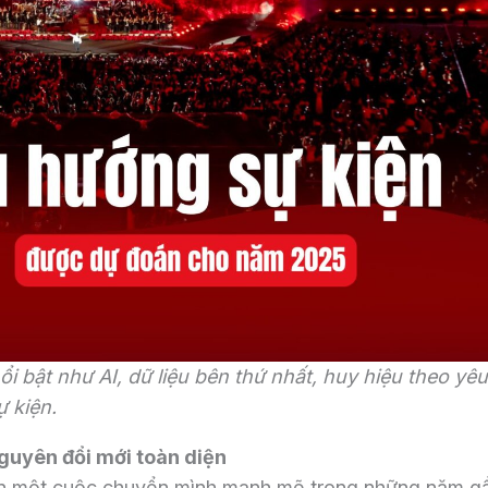
 bật như AI, dữ liệu bên thứ nhất, huy hiệu theo yêu
ự kiện.
guyên đổi mới toàn diện
ến một cuộc chuyển mình mạnh mẽ trong những năm g