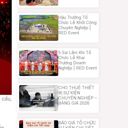
Hậu Trường Tổ
Chức Lễ Khởi Công
Chuyên Nghiệp |
RED Event
5 Sai Lầm Khi Tổ
Chức Lễ Khai
Trương Doanh
Nghiệp | RED Event
CHO THUÊ THIẾT
BỊ SỰ KIỆN
CHUYÊN NGHIỆP –
 cầu,
BẢNG GIÁ 2026
BÁO GIÁ TỔ CHỨC
ần
SỰ KIỆN CHI TIẾT