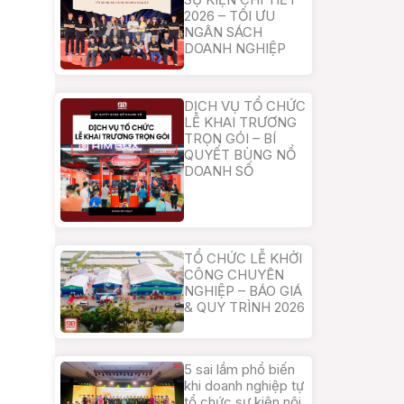
2026 – TỐI ƯU
NGÂN SÁCH
DOANH NGHIỆP
DỊCH VỤ TỔ CHỨC
LỄ KHAI TRƯƠNG
TRỌN GÓI – BÍ
QUYẾT BÙNG NỔ
DOANH SỐ
TỔ CHỨC LỄ KHỞI
CÔNG CHUYÊN
NGHIỆP – BÁO GIÁ
& QUY TRÌNH 2026
5 sai lầm phổ biến
khi doanh nghiệp tự
tổ chức sự kiện nội