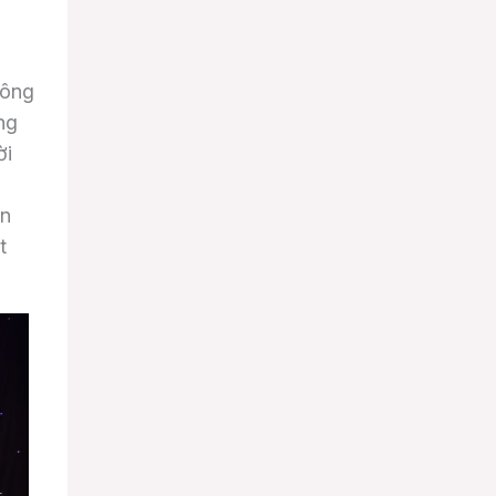
đông
ng
ời
.
ạn
t