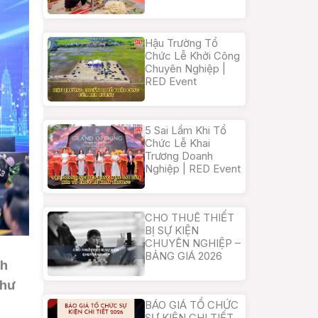
Hậu Trường Tổ
Chức Lễ Khởi Công
Chuyên Nghiệp |
RED Event
5 Sai Lầm Khi Tổ
Chức Lễ Khai
Trương Doanh
Nghiệp | RED Event
CHO THUÊ THIẾT
BỊ SỰ KIỆN
CHUYÊN NGHIỆP –
BẢNG GIÁ 2026
ch
như
BÁO GIÁ TỔ CHỨC
SỰ KIỆN CHI TIẾT