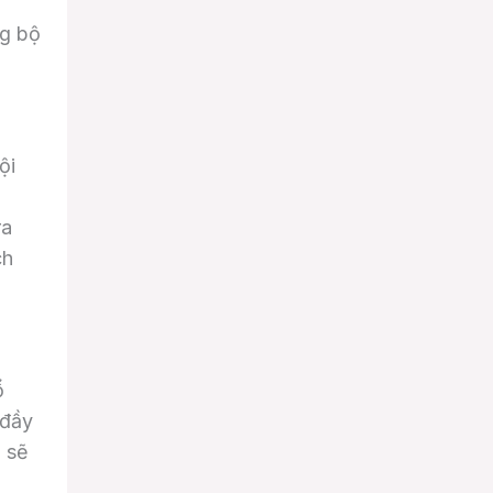
ng bộ
ội
ra
ch
ổ
 đầy
p sẽ