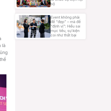
bộ
Event không phải
để “đẹp” – mà để
“định vị”: Hiểu sai
mục tiêu, sự kiện
coi như thất bại
à
 là
cũng
thể