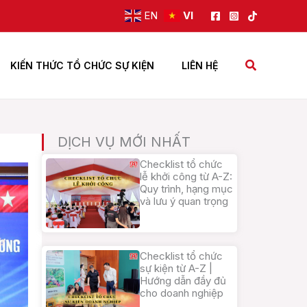
EN
VI
Tìm
KIẾN THỨC TỔ CHỨC SỰ KIỆN
LIÊN HỆ
kiếm
DỊCH VỤ MỚI NHẤT
Checklist tổ chức
lễ khởi công từ A-Z:
Quy trình, hạng mục
và lưu ý quan trọng
Checklist tổ chức
sự kiện từ A-Z |
Hướng dẫn đầy đủ
cho doanh nghiệp