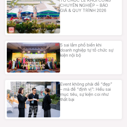
TỔ CHỨC LỄ KHỞI CÔNG
CHUYÊN NGHIỆP – BÁO
GIÁ & QUY TRÌNH 2026
5 sai lầm phổ biến khi
doanh nghiệp tự tổ chức sự
kiện nội bộ
Event không phải để “đẹp”
– mà để “định vị”: Hiểu sai
mục tiêu, sự kiện coi như
thất bại