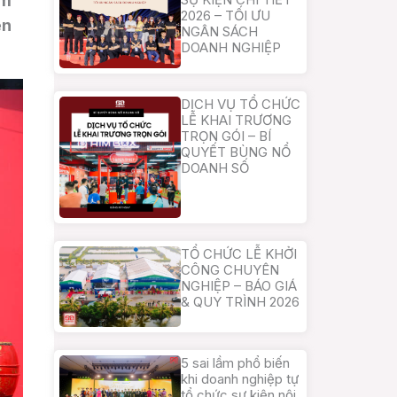
am
2026 – TỐI ƯU
ện
NGÂN SÁCH
DOANH NGHIỆP
DỊCH VỤ TỔ CHỨC
LỄ KHAI TRƯƠNG
TRỌN GÓI – BÍ
QUYẾT BÙNG NỔ
DOANH SỐ
TỔ CHỨC LỄ KHỞI
CÔNG CHUYÊN
NGHIỆP – BÁO GIÁ
& QUY TRÌNH 2026
5 sai lầm phổ biến
khi doanh nghiệp tự
tổ chức sự kiện nội