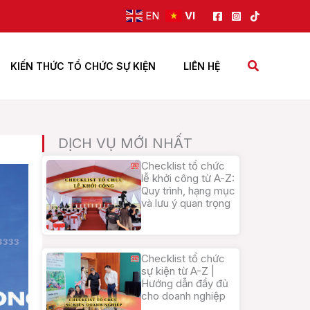
EN
VI
Tìm
KIẾN THỨC TỔ CHỨC SỰ KIỆN
LIÊN HỆ
kiếm
DỊCH VỤ MỚI NHẤT
Checklist tổ chức
lễ khởi công từ A-Z:
Quy trình, hạng mục
và lưu ý quan trọng
Checklist tổ chức
sự kiện từ A-Z |
Hướng dẫn đầy đủ
cho doanh nghiệp