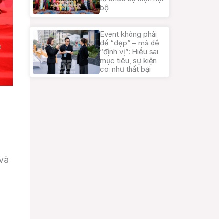
bộ
Event không phải
để “đẹp” – mà để
“định vị”: Hiểu sai
mục tiêu, sự kiện
coi như thất bại
 và