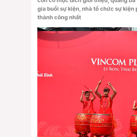
còn có mục đích giới thiệu, quảng bá
gia buổi sự kiện, nhà tổ chức sự kiện
thành công nhất