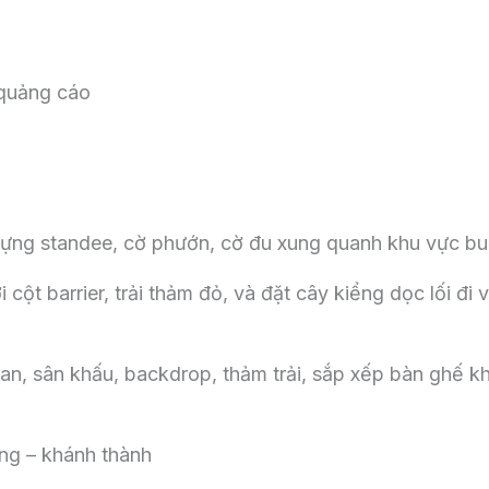
 quảng cáo
dựng standee, cờ phướn, cờ đu xung quanh khu vực buổ
ột barrier, trải thảm đỏ, và đặt cây kiểng dọc lối đi 
an, sân khấu, backdrop, thảm trải, sắp xếp bàn ghế k
ng – khánh thành