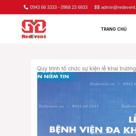
Nhảy
0943 68 3333 - 0968 23 6833
admin@redevent
tới
nội
dung
TRANG CHỦ
Quy trình tổ chức sự kiện lễ khai trươn