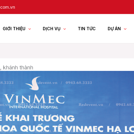
.com.vn
GIỚI THIỆU
DỊCH VỤ
TIN TỨC
DỰ ÁN
g, khánh thành