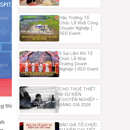
Hậu Trường Tổ
Chức Lễ Khởi Công
Chuyên Nghiệp |
RED Event
5 Sai Lầm Khi Tổ
Chức Lễ Khai
Trương Doanh
Nghiệp | RED Event
CHO THUÊ THIẾT
BỊ SỰ KIỆN
CHUYÊN NGHIỆP –
BẢNG GIÁ 2026
g thì
nh
BÁO GIÁ TỔ CHỨC
SỰ KIỆN CHI TIẾT