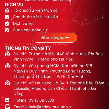
DỊCH VỤ
Tổ chức sự kiện trọn gói
Cho thuê thiết bị sự kiện
Dịch vụ tiệc
Cung cấp nhân sự
Hồ sơ năng lực
© 2023 redevent.vn – Design by DienNgo
THÔNG TIN CÔNG TY
Địa chỉ: Trụ sở Hà Nội: 440 Vĩnh Hưng, Phường
Vĩnh Hưng , Thành phố Hà Nội.
Địa chỉ: Văn phòng HCM: Khu biệt thự 816
Nguyễn Duy Trinh, Phường Long Trường,
Thành phố Thủ Đức, TP. Hồ Chí Minh.
Địa chỉ: VP Đà Nẵng: Lô B4-1 Toà nhà Bàu Tràm
Lakeside, Phường Liên Chiểu, Thành phố Đà
Nẵng.
Hotline: 0943.68.3333
Email: admin@redevent.com.vn