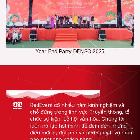
Year End Party DENSO 2025
RedEvent có nhiều năm kinh nghiệm và
chỗ đứng trong lĩnh vực Truyền thông, tổ
chức sự kiện, Lễ hội văn hóa. Chúng tôi
luôn nỗ lực hết mình để đem đến những
điều mới lạ, đột phá và những dịch vụ hoàn
hảo nhất cho khách hàng.