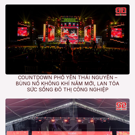
COUNTDOWN PHỔ YÊN THÁI NGUYÊN –
BÙNG NỔ KHÔNG KHÍ NĂM MỚI, LAN TỎA
SỨC SỐNG ĐÔ THỊ CÔNG NGHIỆP