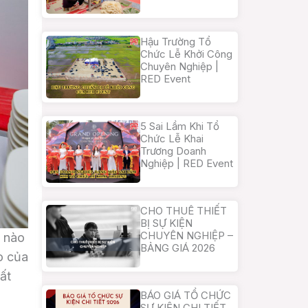
Hậu Trường Tổ
Chức Lễ Khởi Công
Chuyên Nghiệp |
RED Event
5 Sai Lầm Khi Tổ
Chức Lễ Khai
Trương Doanh
Nghiệp | RED Event
CHO THUÊ THIẾT
BỊ SỰ KIỆN
CHUYÊN NGHIỆP –
n nào
BẢNG GIÁ 2026
o của
ất
BÁO GIÁ TỔ CHỨC
SỰ KIỆN CHI TIẾT