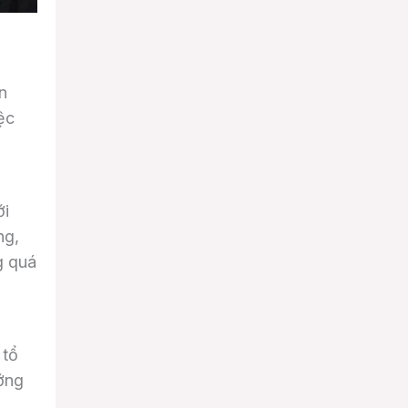
n
ệc
ới
ng,
g quá
 tổ
ớng