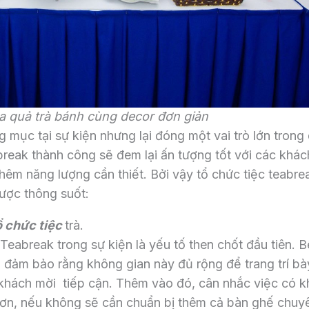
a quả trà bánh cùng decor đơn giản
g mục tại sự kiện nhưng lại đóng một vai trò lớn trong
abreak thành công sẽ đem lại ấn tượng tốt với các khác
hêm năng lượng cần thiết. Bởi vậy tổ chức tiệc teabrea
được thông suốt:
tổ chức tiệc
trà.
 Teabreak trong sự kiện là yếu tố then chốt đầu tiên. B
n đảm bảo rằng không gian này đủ rộng để trang trí bà
 khách mời tiếp cận. Thêm vào đó, cân nhắc việc có k
hơn, nếu không sẽ cần chuẩn bị thêm cả bàn ghế chuy