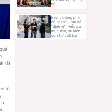
bộ
Event không phải
để “đẹp” – mà để
“định vị”: Hiểu sai
mục tiêu, sự kiện
coi như thất bại
 quá
h
k rất
ên tổ
y
hu
ên