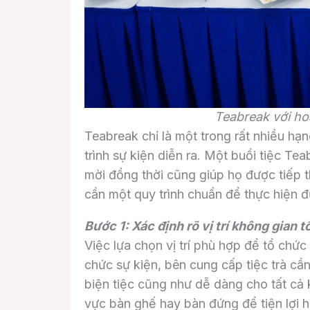
Teabreak với ho
Teabreak chỉ là một trong rất nhiều hạn
trình sự kiện diễn ra. Một buổi tiệc Te
mời đồng thời cũng giúp họ được tiếp t
cần một quy trình chuẩn để thực hiện 
Bước 1: Xác định rõ vị trí không gian 
Việc lựa chọn vị trí phù hợp để tổ chức
chức sự kiện, bên cung cấp tiệc trà cầ
biện tiệc cũng như dễ dàng cho tất cả
vực bàn ghế hay bàn đứng để tiện lợi 