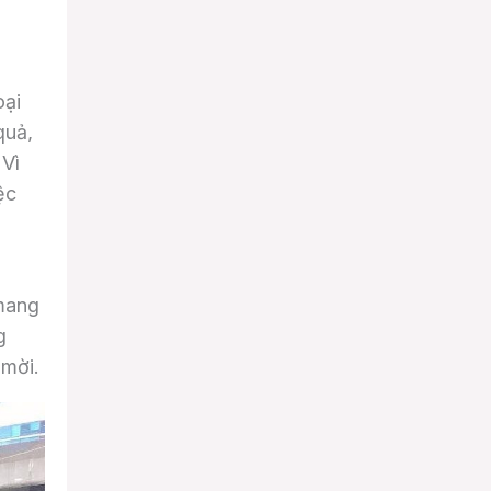
oại
quả,
 Vì
ệc
 mang
g
 mời.