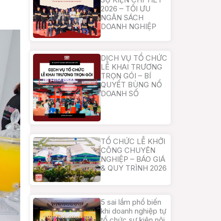
2026 – TỐI ƯU
NGÂN SÁCH
DOANH NGHIỆP
DỊCH VỤ TỔ CHỨC
LỄ KHAI TRƯƠNG
TRỌN GÓI – BÍ
QUYẾT BÙNG NỔ
DOANH SỐ
TỔ CHỨC LỄ KHỞI
CÔNG CHUYÊN
NGHIỆP – BÁO GIÁ
& QUY TRÌNH 2026
5 sai lầm phổ biến
khi doanh nghiệp tự
tổ chức sự kiện nội