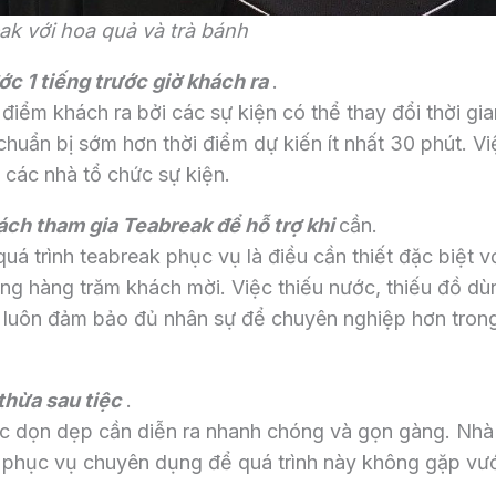
ak với hoa quả và trà bánh
ớc 1 tiếng trước giờ khách ra
.
điểm khách ra bởi các sự kiện có thể thay đổi thời gia
huẩn bị sớm hơn thời điểm dự kiến ít nhất 30 phút. Vi
 các nhà tổ chức sự kiện.
ách tham gia Teabreak để hỗ trợ khi
cần.
quá trình teabreak phục vụ là điều cần thiết đặc biệt v
ng hàng trăm khách mời. Việc thiếu nước, thiếu đồ dù
n luôn đảm bảo đủ nhân sự để chuyên nghiệp hơn tron
thừa sau tiệc
.
ác dọn dẹp cần diễn ra nhanh chóng và gọn gàng. Nhà
ẩy phục vụ chuyên dụng để quá trình này không gặp vư