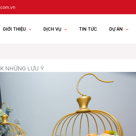
.com.vn
GIỚI THIỆU
DỊCH VỤ
TIN TỨC
DỰ ÁN
AK NHỮNG LƯU Ý