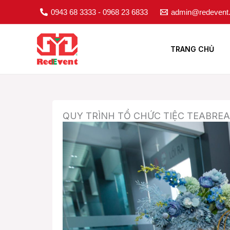
Nhảy
0943 68 3333 - 0968 23 6833
admin@redevent
tới
nội
dung
TRANG CHỦ
QUY TRÌNH TỔ CHỨC TIỆC TEABRE