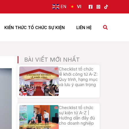
EN
VI
Tìm
KIẾN THỨC TỔ CHỨC SỰ KIỆN
LIÊN HỆ
kiếm
BÀI VIẾT MỚI NHẤT
Checklist tổ chức
lễ khởi công từ A-Z:
Quy trình, hạng mục
và lưu ý quan trọng
Checklist tổ chức
sự kiện từ A-Z |
Hướng dẫn đầy đủ
cho doanh nghiệp