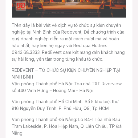
Trên đây là bài viết về dịch vụ tổ chức sự kiện chuyên
nghiệp tại Ninh Bình của Redevent, Để chương trình của
quý doanh nghiệp diễn ra một cách mượt mà và hoàn
hảo nhất, hãy liên hệ ngay với Red qua Hotline:
0943.68.3333. RedEvent cam kết mang đến khách hàng
sự hài lòng, yên tâm trong từng khâu tổ chức.
REDEVENT – TỔ CHỨC SỰ KIỆN CHUYÊN NGHIỆP TẠI
NINH BÌNH
Văn phòng Thành phố Hà Nội: Tòa nhà T&T Riverview
số 440 Vĩnh Hưng – Hoàng Mai – Hà Nội
Văn phòng Thành phố Hồ Chí Minh: Số 5 khu biệt thự
816 Nguyễn Duy Trinh, P. Phú Hữu, Q9, Tp HCM
Văn phòng Thành phố Đà Nẵng: Lô B4-1 Tòa nhà Bàu
Tràm Lakeside, P. Hòa Hiệp Nam, Q. Liên Chiểu, TP Đà
Nẵng