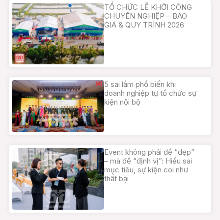
TỔ CHỨC LỄ KHỞI CÔNG
CHUYÊN NGHIỆP – BÁO
GIÁ & QUY TRÌNH 2026
5 sai lầm phổ biến khi
doanh nghiệp tự tổ chức sự
kiện nội bộ
Event không phải để “đẹp”
– mà để “định vị”: Hiểu sai
mục tiêu, sự kiện coi như
thất bại