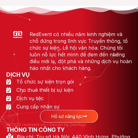
RedEvent có nhiều năm kinh nghiệm và
chỗ đứng trong lĩnh vực Truyền thông, tổ
chức sự kiện, Lễ hội văn hóa. Chúng tôi
luôn nỗ lực hết mình để đem đến những
điều mới lạ, đột phá và những dịch vụ hoàn
hảo nhất cho khách hàng.
DỊCH VỤ
Tổ chức sự kiện trọn gói
Cho thuê thiết bị sự kiện
Dịch vụ tiệc
Cung cấp nhân sự
Hồ sơ năng lực
© 2023 redevent.vn – Design by DienNgo
THÔNG TIN CÔNG TY
Địa chỉ: Trụ sở Hà Nội: 440 Vĩnh Hưng, Phường