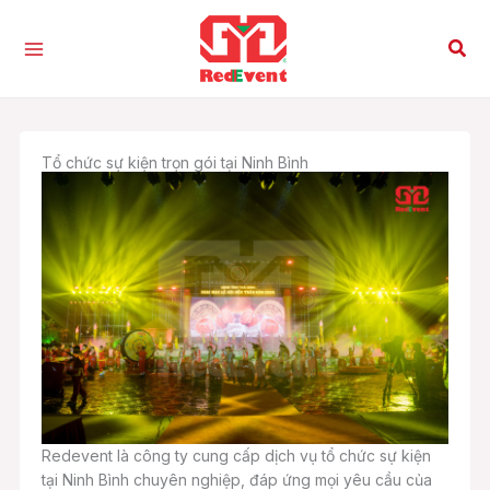
Nhảy
tới
Tìm
nội
kiế
dung
Tổ chức sự kiện trọn gói tại Ninh Bình
Redevent là công ty cung cấp dịch vụ tổ chức sự kiện
tại Ninh Bình chuyên nghiệp, đáp ứng mọi yêu cầu của