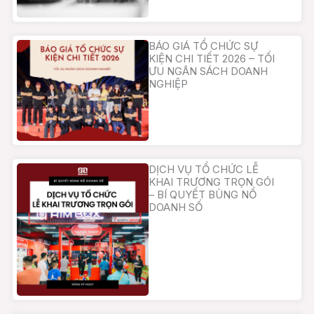
BÁO GIÁ TỔ CHỨC SỰ
KIỆN CHI TIẾT 2026 – TỐI
ƯU NGÂN SÁCH DOANH
NGHIỆP
DỊCH VỤ TỔ CHỨC LỄ
KHAI TRƯƠNG TRỌN GÓI
– BÍ QUYẾT BÙNG NỔ
DOANH SỐ