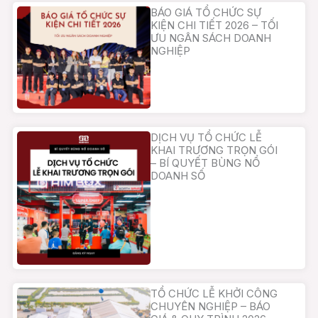
BÁO GIÁ TỔ CHỨC SỰ
KIỆN CHI TIẾT 2026 – TỐI
ƯU NGÂN SÁCH DOANH
NGHIỆP
DỊCH VỤ TỔ CHỨC LỄ
KHAI TRƯƠNG TRỌN GÓI
– BÍ QUYẾT BÙNG NỔ
DOANH SỐ
TỔ CHỨC LỄ KHỞI CÔNG
CHUYÊN NGHIỆP – BÁO