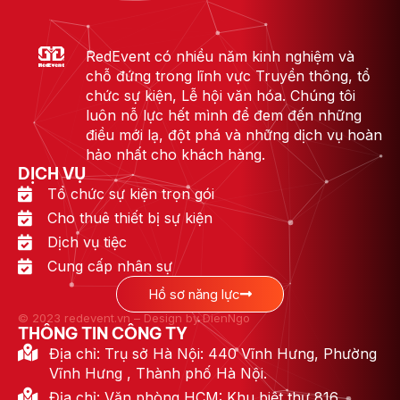
RedEvent có nhiều năm kinh nghiệm và
chỗ đứng trong lĩnh vực Truyền thông, tổ
chức sự kiện, Lễ hội văn hóa. Chúng tôi
luôn nỗ lực hết mình để đem đến những
điều mới lạ, đột phá và những dịch vụ hoàn
hảo nhất cho khách hàng.
DỊCH VỤ
Tổ chức sự kiện trọn gói
Cho thuê thiết bị sự kiện
Dịch vụ tiệc
Cung cấp nhân sự
Hồ sơ năng lực
© 2023 redevent.vn – Design by DienNgo
THÔNG TIN CÔNG TY
Địa chỉ: Trụ sở Hà Nội: 440 Vĩnh Hưng, Phường
Vĩnh Hưng , Thành phố Hà Nội.
Địa chỉ: Văn phòng HCM: Khu biệt thự 816