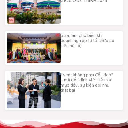
GIÁ & QUY TRÌNH 2026
5 sai lầm phổ biến khi
doanh nghiệp tự tổ chức sự
kiện nội bộ
Event không phải để “đẹp”
– mà để “định vị”: Hiểu sai
mục tiêu, sự kiện coi như
thất bại