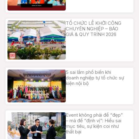
TỔ CHỨC LỄ KHỞI CÔNG
CHUYÊN NGHIỆP – BÁO
GIÁ & QUY TRÌNH 2026
5 sai lầm phổ biến khi
doanh nghiệp tự tổ chức sự
kiện nội bộ
Event không phải để “đẹp”
– mà để “định vị”: Hiểu sai
mục tiêu, sự kiện coi như
thất bại