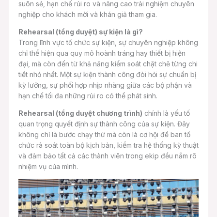
suôn sẻ, hạn chế rủi ro và nâng cao trải nghiệm chuyên
nghiệp cho khách mời và khán giả tham gia.
Rehearsal (tổng duyệt) sự kiện là gì?
Trong lĩnh vực tổ chức sự kiện, sự chuyên nghiệp không
chỉ thể hiện qua quy mô hoành tráng hay thiết bị hiện
đại, mà còn đến từ khả năng kiểm soát chặt chẽ từng chi
tiết nhỏ nhất. Một sự kiện thành công đòi hỏi sự chuẩn bị
kỹ lưỡng, sự phối hợp nhịp nhàng giữa các bộ phận và
hạn chế tối đa những rủi ro có thể phát sinh.
Rehearsal (tổng duyệt chương trình)
chính là yếu tố
quan trọng quyết định sự thành công của sự kiện. Đây
không chỉ là bước chạy thử mà còn là cơ hội để ban tổ
chức rà soát toàn bộ kịch bản, kiểm tra hệ thống kỹ thuật
và đảm bảo tất cả các thành viên trong ekip đều nắm rõ
nhiệm vụ của mình.