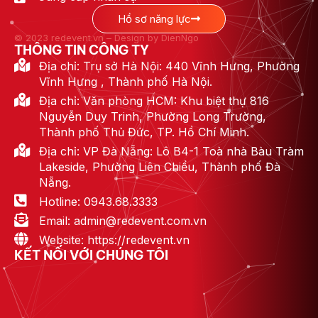
Hồ sơ năng lực
© 2023 redevent.vn – Design by DienNgo
THÔNG TIN CÔNG TY
Địa chỉ: Trụ sở Hà Nội: 440 Vĩnh Hưng, Phường
Vĩnh Hưng , Thành phố Hà Nội.
Địa chỉ: Văn phòng HCM: Khu biệt thự 816
Nguyễn Duy Trinh, Phường Long Trường,
Thành phố Thủ Đức, TP. Hồ Chí Minh.
Địa chỉ: VP Đà Nẵng: Lô B4-1 Toà nhà Bàu Tràm
Lakeside, Phường Liên Chiểu, Thành phố Đà
Nẵng.
Hotline: 0943.68.3333
Email: admin@redevent.com.vn
Website: https://redevent.vn
KẾT NỐI VỚI CHÚNG TÔI