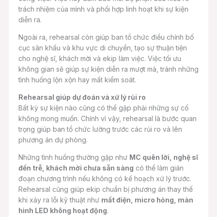
trách nhiệm của mình và phối hợp linh hoạt khi sự kiện
diễn ra.
Ngoài ra, rehearsal còn giúp ban tổ chức điều chỉnh bố
cục sân khấu và khu vực di chuyển, tạo sự thuận tiện
cho nghệ sĩ, khách mời và ekip làm việc. Việc tối ưu
không gian sẽ giúp sự kiện diễn ra mượt mà, tránh những
tình huống lộn xộn hay mất kiểm soát.
Rehearsal giúp dự đoán và xử lý rủi ro
Bất kỳ sự kiện nào cũng có thể gặp phải những sự cố
không mong muốn. Chính vì vậy, rehearsal là bước quan
trọng giúp ban tổ chức lường trước các rủi ro và lên
phương án dự phòng.
Những tình huống thường gặp như
MC quên lời, nghệ sĩ
đến trễ, khách mời chưa sẵn sàng
có thể làm gián
đoạn chương trình nếu không có kế hoạch xử lý trước.
Rehearsal cũng giúp ekip chuẩn bị phương án thay thế
khi xảy ra lỗi kỹ thuật như
mất điện, micro hỏng, màn
hình LED không hoạt động
.