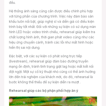
đều.
Hệ thống ánh sáng cũng cần được điều chỉnh phù hợp
với từng phần của chương trình. Việc này đảm bảo sân
khấu luôn nổi bật, giúp nghệ sĩ và diễn giả có điều kiện
trình bày tốt nhất. Đối với những sự kiện có sử dụng màn
hình LED hoặc video trình chiếu, rehearsal giúp kiểm tra
chất lượng hình ảnh, thời gian phát video cũng như các
hiệu ứng chuyển cảnh, tránh các lỗi như mất hình hoặc
hiển thị sai nội dung.
Đặc biệt, với các sự kiện có phát sóng trực tiếp
(livestream), rehearsal giúp đảm bảo đường truyền
mạng ổn định, tránh tình trạng giật lag hoặc mất kết nối
đột ngột. Một sự cố kỹ thuật nhỏ cũng có thể ảnh hưởng
lớn đến trải nghiệm của khách mời, do đó, rehearsal là
bước không thể thiếu để sự kiện diễn ra mượt .
Rehearsal giúp các bộ phận phối hợp ăn ý