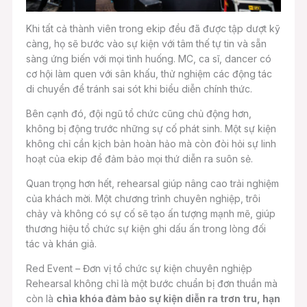
Khi tất cả thành viên trong ekip đều đã được tập dượt kỹ
càng, họ sẽ bước vào sự kiện với tâm thế tự tin và sẵn
sàng ứng biến với mọi tình huống. MC, ca sĩ, dancer có
cơ hội làm quen với sân khấu, thử nghiệm các động tác
di chuyển để tránh sai sót khi biểu diễn chính thức.
Bên cạnh đó, đội ngũ tổ chức cũng chủ động hơn,
không bị động trước những sự cố phát sinh. Một sự kiện
không chỉ cần kịch bản hoàn hảo mà còn đòi hỏi sự linh
hoạt của ekip để đảm bảo mọi thứ diễn ra suôn sẻ.
Quan trọng hơn hết, rehearsal giúp nâng cao trải nghiệm
của khách mời. Một chương trình chuyên nghiệp, trôi
chảy và không có sự cố sẽ tạo ấn tượng mạnh mẽ, giúp
thương hiệu tổ chức sự kiện ghi dấu ấn trong lòng đối
tác và khán giả.
Red Event – Đơn vị tổ chức sự kiện chuyên nghiệp
Rehearsal không chỉ là một bước chuẩn bị đơn thuần mà
còn là
chìa khóa đảm bảo sự kiện diễn ra trơn tru, hạn