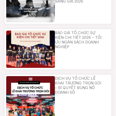
BẢNG GIÁ 2026
BÁO GIÁ TỔ CHỨC SỰ
KIỆN CHI TIẾT 2026 – TỐI
ƯU NGÂN SÁCH DOANH
NGHIỆP
DỊCH VỤ TỔ CHỨC LỄ
KHAI TRƯƠNG TRỌN GÓI
– BÍ QUYẾT BÙNG NỔ
DOANH SỐ