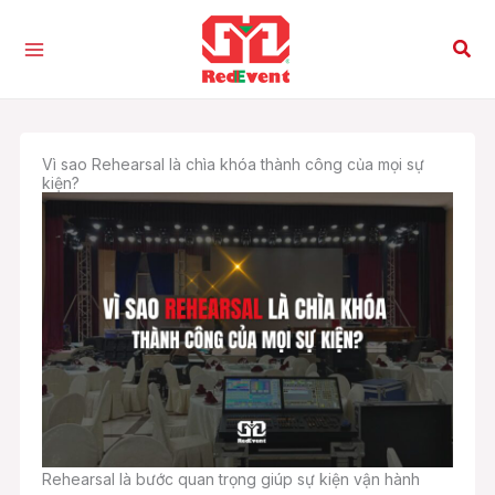
Nhảy
tới
Tìm
nội
kiế
dung
Vì sao Rehearsal là chìa khóa thành công của mọi sự
kiện?
Rehearsal là bước quan trọng giúp sự kiện vận hành