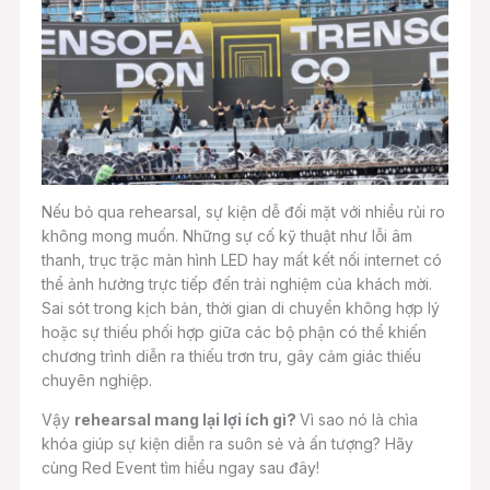
Nếu bỏ qua rehearsal, sự kiện dễ đối mặt với nhiều rủi ro
không mong muốn. Những sự cố kỹ thuật như lỗi âm
thanh, trục trặc màn hình LED hay mất kết nối internet có
thể ảnh hưởng trực tiếp đến trải nghiệm của khách mời.
Sai sót trong kịch bản, thời gian di chuyển không hợp lý
hoặc sự thiếu phối hợp giữa các bộ phận có thể khiến
chương trình diễn ra thiếu trơn tru, gây cảm giác thiếu
chuyên nghiệp.
Vậy
rehearsal mang lại lợi ích gì?
Vì sao nó là chìa
khóa giúp sự kiện diễn ra suôn sẻ và ấn tượng? Hãy
cùng Red Event tìm hiểu ngay sau đây!