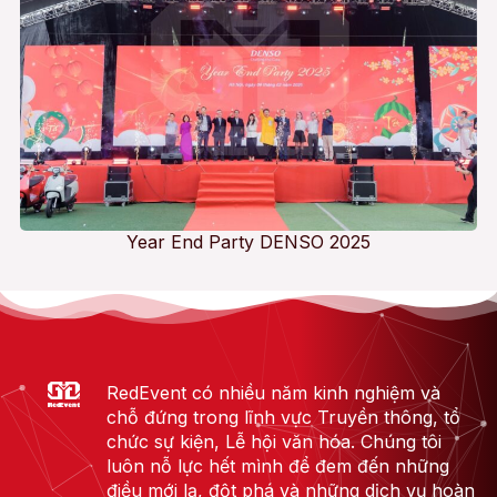
Year End Party DENSO 2025
RedEvent có nhiều năm kinh nghiệm và
chỗ đứng trong lĩnh vực Truyền thông, tổ
chức sự kiện, Lễ hội văn hóa. Chúng tôi
luôn nỗ lực hết mình để đem đến những
điều mới lạ, đột phá và những dịch vụ hoàn