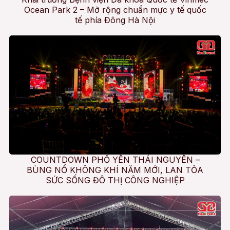
Ocean Park 2 – Mở rộng chuẩn mực y tế quốc
tế phía Đông Hà Nội
COUNTDOWN PHỔ YÊN THÁI NGUYÊN –
BÙNG NỔ KHÔNG KHÍ NĂM MỚI, LAN TỎA
SỨC SỐNG ĐÔ THỊ CÔNG NGHIỆP