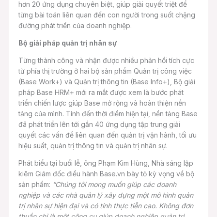
hơn 20 ứng dụng chuyên biệt, giúp giải quyết triệt để
từng bài toán liên quan đến con người trong suốt chặng
đường phát triển của doanh nghiệp.
Bộ giải pháp quản trị nhân sự
Từng thành công và nhận được nhiều phản hồi tích cực
từ phía thị trường ở hai bộ sản phẩm Quản trị công việc
(Base Work+) và Quản trị thông tin (Base Info+), Bộ giải
pháp Base HRM+ mới ra mắt được xem là bước phát
triển chiến lược giúp Base mở rộng và hoàn thiện nền
tảng của mình. Tính đến thời điểm hiện tại, nền tảng Base
đã phát triển lên tới gần 40 ứng dụng tập trung giải
quyết các vấn đề liên quan đến quản trị vận hành, tối ưu
hiệu suất, quản trị thông tin và quản trị nhân sự.
Phát biểu tại buổi lễ, ông Phạm Kim Hùng, Nhà sáng lập
kiêm Giám đốc điều hành Base.vn bày tỏ kỳ vọng về bộ
sản phẩm:
“Chúng tôi mong muốn giúp các doanh
nghiệp và các nhà quản lý xây dựng một mô hình quản
trị nhân sự hiện đại và có tính thực tiễn cao. Không đơn
thuần chỉ là một công cụ giúp doanh nghiệp quản trị