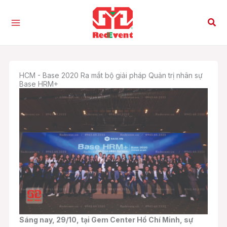
Nhảy
tới
Tìm
nội
kiế
dung
HCM - Base 2020 Ra mắt bộ giải pháp Quản trị nhân sự
Base HRM+
Sáng nay, 29/10, tại Gem Center Hồ Chí Minh, sự