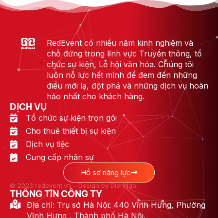
RedEvent có nhiều năm kinh nghiệm và
chỗ đứng trong lĩnh vực Truyền thông, tổ
chức sự kiện, Lễ hội văn hóa. Chúng tôi
luôn nỗ lực hết mình để đem đến những
điều mới lạ, đột phá và những dịch vụ hoàn
hảo nhất cho khách hàng.
DỊCH VỤ
Tổ chức sự kiện trọn gói
Cho thuê thiết bị sự kiện
Dịch vụ tiệc
Cung cấp nhân sự
Hồ sơ năng lực
© 2023 redevent.vn – Design by DienNgo
THÔNG TIN CÔNG TY
Địa chỉ: Trụ sở Hà Nội: 440 Vĩnh Hưng, Phường
Vĩnh Hưng , Thành phố Hà Nội.