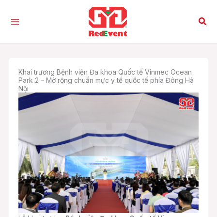
Nhảy
tới
Tìm
nội
kiế
dung
Khai trương Bệnh viện Đa khoa Quốc tế Vinmec Ocean
Park 2 – Mở rộng chuẩn mực y tế quốc tế phía Đông Hà
Nội