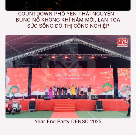
COUNTDOWN PHỔ YÊN THÁI NGUYÊN –
BÙNG NỔ KHÔNG KHÍ NĂM MỚI, LAN TỎA
SỨC SỐNG ĐÔ THỊ CÔNG NGHIỆP
Year End Party DENSO 2025