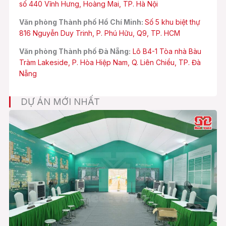
số 440 Vĩnh Hưng, Hoàng Mai, TP. Hà Nội
Văn phòng Thành phố Hồ Chí Minh:
Số 5 khu biệt thự
816 Nguyễn Duy Trinh, P. Phú Hữu, Q9, TP. HCM
Văn phòng Thành phố Đà Nẵng:
Lô B4-1 Tòa nhà Bàu
Tràm Lakeside, P. Hòa Hiệp Nam, Q. Liên Chiểu, TP. Đà
Nẵng
DỰ ÁN MỚI NHẤT