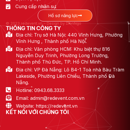
Cung cấp nhân sự
Hồ sơ năng lực
© 2023 redevent.vn – Design by DienNgo
THÔNG TIN CÔNG TY
Địa chỉ: Trụ sở Hà Nội: 440 Vĩnh Hưng, Phường
Vĩnh Hưng , Thành phố Hà Nội.
Địa chỉ: Văn phòng HCM: Khu biệt thự 816
Nguyễn Duy Trinh, Phường Long Trường,
Thành phố Thủ Đức, TP. Hồ Chí Minh.
Địa chỉ: VP Đà Nẵng: Lô B4-1 Toà nhà Bàu Tràm
Lakeside, Phường Liên Chiểu, Thành phố Đà
Nẵng.
Hotline: 0943.68.3333
Email: admin@redevent.com.vn
Website: https://redevent.vn
KẾT NỐI VỚI CHÚNG TÔI