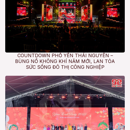
COUNTDOWN PHỔ YÊN THÁI NGUYÊN –
BÙNG NỔ KHÔNG KHÍ NĂM MỚI, LAN TỎA
SỨC SỐNG ĐÔ THỊ CÔNG NGHIỆP