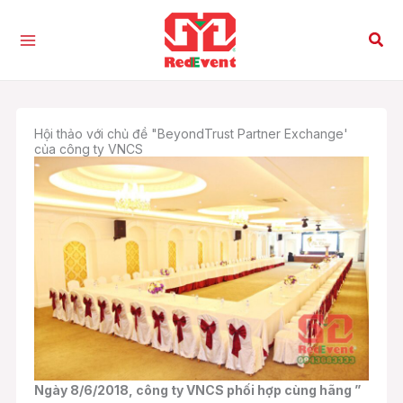
Nhảy
tới
Tìm
nội
kiế
dung
Hội thảo với chủ đề "BeyondTrust Partner Exchange'
của công ty VNCS
Ngày 8/6/2018, công ty VNCS phối hợp cùng hãng ”