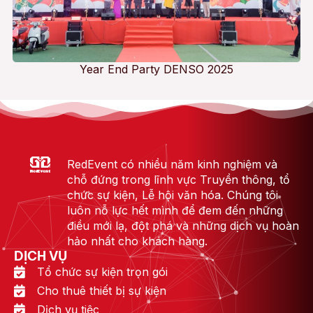
Year End Party DENSO 2025
RedEvent có nhiều năm kinh nghiệm và
chỗ đứng trong lĩnh vực Truyền thông, tổ
chức sự kiện, Lễ hội văn hóa. Chúng tôi
luôn nỗ lực hết mình để đem đến những
điều mới lạ, đột phá và những dịch vụ hoàn
hảo nhất cho khách hàng.
DỊCH VỤ
Tổ chức sự kiện trọn gói
Cho thuê thiết bị sự kiện
Dịch vụ tiệc