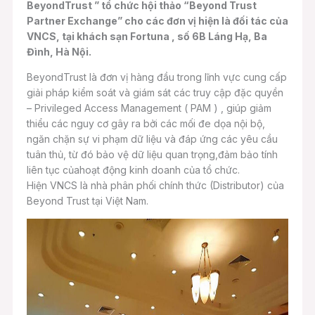
BeyondTrust ” tổ chức hội thảo “Beyond Trust
Partner Exchange” cho các đơn vị hiện là đối tác của
VNCS, tại khách sạn Fortuna , số 6B Láng Hạ, Ba
Đình, Hà Nội.
BeyondTrust là đơn vị hàng đầu trong lĩnh vực cung cấp
giải pháp kiểm soát và giám sát các truy cập đặc quyền
– Privileged Access Management ( PAM ) , giúp giảm
thiểu các nguy cơ gây ra bởi các mối đe dọa nội bộ,
ngăn chặn sự vi phạm dữ liệu và đáp ứng các yêu cầu
tuân thủ, từ đó bảo vệ dữ liệu quan trọng,đảm bảo tính
liên tục củahoạt động kinh doanh của tổ chức.
Hiện VNCS là nhà phân phối chính thức (Distributor) của
Beyond Trust tại Việt Nam.