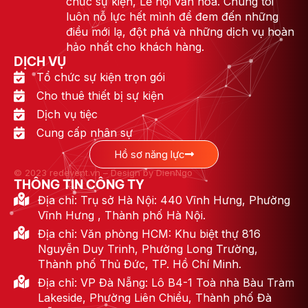
chức sự kiện, Lễ hội văn hóa. Chúng tôi
luôn nỗ lực hết mình để đem đến những
điều mới lạ, đột phá và những dịch vụ hoàn
hảo nhất cho khách hàng.
DỊCH VỤ
Tổ chức sự kiện trọn gói
Cho thuê thiết bị sự kiện
Dịch vụ tiệc
Cung cấp nhân sự
Hồ sơ năng lực
© 2023 redevent.vn – Design by DienNgo
THÔNG TIN CÔNG TY
Địa chỉ: Trụ sở Hà Nội: 440 Vĩnh Hưng, Phường
Vĩnh Hưng , Thành phố Hà Nội.
Địa chỉ: Văn phòng HCM: Khu biệt thự 816
Nguyễn Duy Trinh, Phường Long Trường,
Thành phố Thủ Đức, TP. Hồ Chí Minh.
Địa chỉ: VP Đà Nẵng: Lô B4-1 Toà nhà Bàu Tràm
Lakeside, Phường Liên Chiểu, Thành phố Đà