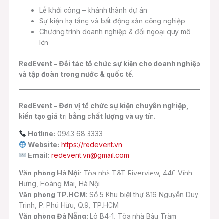
Lễ khởi công – khánh thành dự án
Sự kiện hạ tầng và bất động sản công nghiệp
Chương trình doanh nghiệp & đối ngoại quy mô
lớn
RedEvent – Đối tác tổ chức sự kiện cho doanh nghiệp
và tập đoàn trong nước & quốc tế.
RedEvent – Đơn vị tổ chức sự kiện chuyên nghiệp,
kiến tạo giá trị bằng chất lượng và uy tín.
Hotline:
0943 68 3333
Website:
https://redevent.vn
Email:
redevent.vn@gmail.com
Văn phòng Hà Nội:
Tòa nhà T&T Riverview, 440 Vĩnh
Hưng, Hoàng Mai, Hà Nội
Văn phòng TP.HCM:
Số 5 Khu biệt thự 816 Nguyễn Duy
Trinh, P. Phú Hữu, Q.9, TP.HCM
Văn phòng Đà Nẵng:
Lô B4-1, Tòa nhà Bàu Tràm