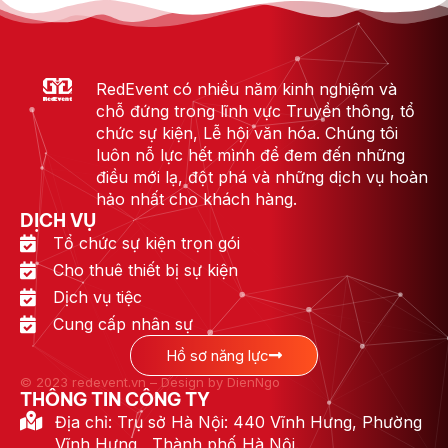
RedEvent có nhiều năm kinh nghiệm và
chỗ đứng trong lĩnh vực Truyền thông, tổ
chức sự kiện, Lễ hội văn hóa. Chúng tôi
luôn nỗ lực hết mình để đem đến những
điều mới lạ, đột phá và những dịch vụ hoàn
hảo nhất cho khách hàng.
DỊCH VỤ
Tổ chức sự kiện trọn gói
Cho thuê thiết bị sự kiện
Dịch vụ tiệc
Cung cấp nhân sự
Hồ sơ năng lực
© 2023 redevent.vn – Design by DienNgo
THÔNG TIN CÔNG TY
Địa chỉ: Trụ sở Hà Nội: 440 Vĩnh Hưng, Phường
Vĩnh Hưng , Thành phố Hà Nội.