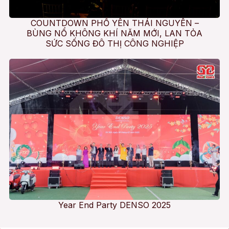
COUNTDOWN PHỔ YÊN THÁI NGUYÊN –
BÙNG NỔ KHÔNG KHÍ NĂM MỚI, LAN TỎA
SỨC SỐNG ĐÔ THỊ CÔNG NGHIỆP
Year End Party DENSO 2025