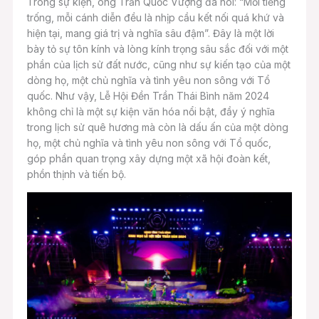
Trong sự kiện, ông Trần Quốc Vượng đã nói: “Mỗi tiếng
trống, mỗi cánh diễn đều là nhịp cầu kết nối quá khứ và
hiện tại, mang giá trị và nghĩa sâu đậm”. Đây là một lời
bày tỏ sự tôn kính và lòng kính trọng sâu sắc đối với một
phần của lịch sử đất nước, cũng như sự kiến tạo của một
dòng họ, một chủ nghĩa và tình yêu non sông với Tổ
quốc. Như vậy, Lễ Hội Đền Trần Thái Bình năm 2024
không chỉ là một sự kiện văn hóa nổi bật, đầy ý nghĩa
trong lịch sử quê hương mà còn là dấu ấn của một dòng
họ, một chủ nghĩa và tình yêu non sông với Tổ quốc,
góp phần quan trọng xây dựng một xã hội đoàn kết,
phồn thịnh và tiến bộ.