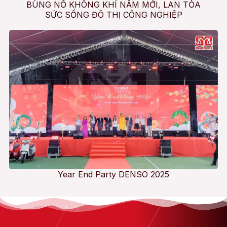
BÙNG NỔ KHÔNG KHÍ NĂM MỚI, LAN TỎA
SỨC SỐNG ĐÔ THỊ CÔNG NGHIỆP
Year End Party DENSO 2025