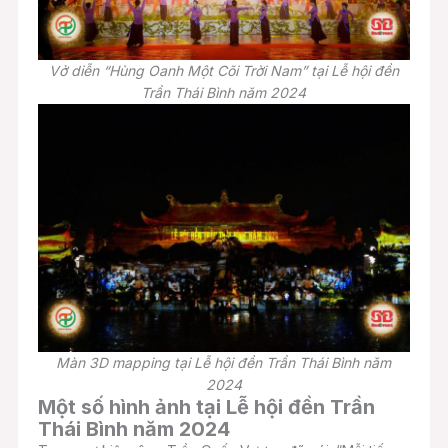
Vở diễn “Hùng Oanh Một Cõi Trời Nam” tại Lễ hội đền
Trần Thái Bình năm 2024
Màn 3D mapping tại Lễ hội đền Trần Thái Bình năm
2024
Một số hình ảnh tại Lễ hội đền Trần
Thái Bình năm 2024