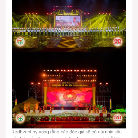
RedEvent hy vọng rằng các độc giả sẽ có cái nhìn sâu