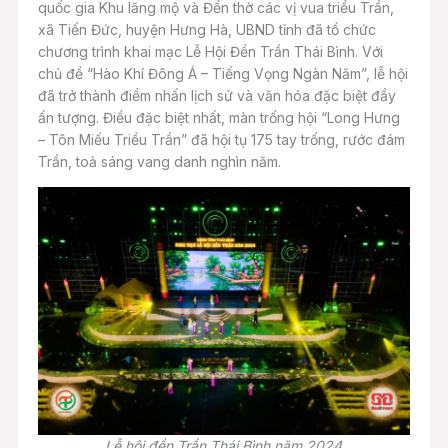
quốc gia Khu lăng mộ và Đền thờ các vị vua triều Trần,
xã Tiến Đức, huyện Hưng Hà, UBND tỉnh đã tổ chức
chương trình khai mạc Lễ Hội Đền Trần Thái Bình. Với
chủ đề “Hào Khí Đông Á – Tiếng Vọng Ngàn Năm”, lễ hội
đã trở thành điểm nhấn lịch sử và văn hóa đặc biệt đầy
ấn tượng. Điều đặc biệt nhất, màn trống hội “Long Hưng
– Tôn Miếu Triều Trần” đã hội tụ 175 tay trống, rước đám
Trần, toả sáng vang danh nghìn năm.
Lễ hội đền Trần Thái Bình năm 2024