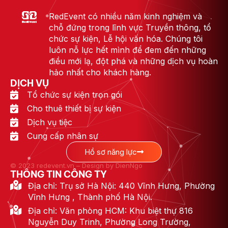
RedEvent có nhiều năm kinh nghiệm và
chỗ đứng trong lĩnh vực Truyền thông, tổ
chức sự kiện, Lễ hội văn hóa. Chúng tôi
luôn nỗ lực hết mình để đem đến những
điều mới lạ, đột phá và những dịch vụ hoàn
hảo nhất cho khách hàng.
DỊCH VỤ
Tổ chức sự kiện trọn gói
Cho thuê thiết bị sự kiện
Dịch vụ tiệc
Cung cấp nhân sự
Hồ sơ năng lực
© 2023 redevent.vn – Design by DienNgo
THÔNG TIN CÔNG TY
Địa chỉ: Trụ sở Hà Nội: 440 Vĩnh Hưng, Phường
Vĩnh Hưng , Thành phố Hà Nội.
Địa chỉ: Văn phòng HCM: Khu biệt thự 816
Nguyễn Duy Trinh, Phường Long Trường,