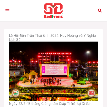
Nhảy
tới
Tìm
nội
kiế
dung
Lễ Hội Đền Trần Thái Bình 2024: Huy Hoàng và Ý Nghĩa
Lịch Sử
Ngày 22/2 (13 tháng Giêng năm Giáp Thìn), tại Di tích