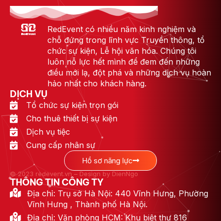
RedEvent có nhiều năm kinh nghiệm và
chỗ đứng trong lĩnh vực Truyền thông, tổ
chức sự kiện, Lễ hội văn hóa. Chúng tôi
luôn nỗ lực hết mình để đem đến những
điều mới lạ, đột phá và những dịch vụ hoàn
hảo nhất cho khách hàng.
DỊCH VỤ
Tổ chức sự kiện trọn gói
Cho thuê thiết bị sự kiện
Dịch vụ tiệc
Cung cấp nhân sự
Hồ sơ năng lực
© 2023 redevent.vn – Design by DienNgo
THÔNG TIN CÔNG TY
Địa chỉ: Trụ sở Hà Nội: 440 Vĩnh Hưng, Phường
Vĩnh Hưng , Thành phố Hà Nội.
Địa chỉ: Văn phòng HCM: Khu biệt thự 816