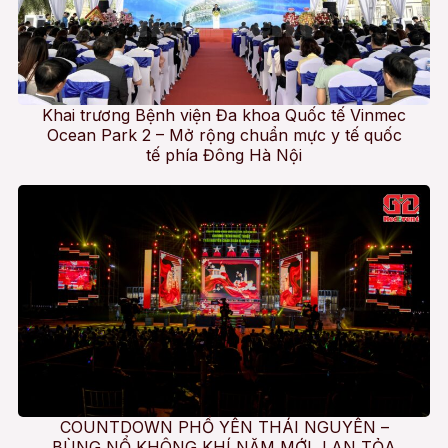
Khai trương Bệnh viện Đa khoa Quốc tế Vinmec
Ocean Park 2 – Mở rộng chuẩn mực y tế quốc
tế phía Đông Hà Nội
COUNTDOWN PHỔ YÊN THÁI NGUYÊN –
BÙNG NỔ KHÔNG KHÍ NĂM MỚI, LAN TỎA