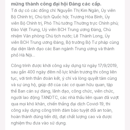
mừng thành công đại hội Đảng các cấp.
Tới dự có các đồng chí: Nguyễn Thị Kim Ngân, Ủy viên
Bộ Chính trị, Chủ tịch Quốc hội; Trương Hòa Bình, Ủy
viên Bộ Chính trị, Phó Thủ tướng Thường trực Chính phủ;
Đào Việt Trung, Uỷ viên BCH Trung ương Đảng, Chủ
nhiệm Văn phòng Chủ tịch nước; Lê Thành Long, Ủy
viên BCH Trung ương Đảng, Bộ trưởng Bộ Tư pháp cùng
đại diện lãnh đạo các Ban ngành Trung ương và thành
phố Hà Nội…
Công trình được khởi công xây dựng từ ngày 17/9/2019,
sau gần 400 ngày đêm nỗ lực khẩn trương thi công liên
tục, với tinh thần đoàn kết, ý chí và lòng quyết tâm cùng
và sự ủng hộ, giúp đỡ của các cơ quan hữu quan, tập
thể Ban cán sự đảng, lãnh đạo, công chức, viên chức,
người lao động TANDTC, các nhà thầu liên quan đã vượt
qua mọi khó khăn, chiến thắng đại dịch Covid-19, thi
công xây dựng công trình đảm bảo tuyệt đối an toàn,
hoàn thành đúng tiến độ, đạt chất lượng cao và được
nghiệm thu đưa vào sử dụng.