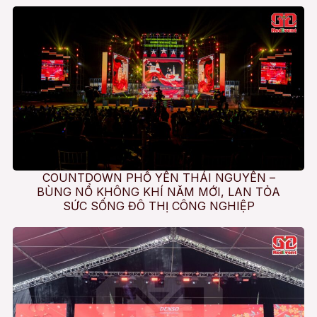
COUNTDOWN PHỔ YÊN THÁI NGUYÊN –
BÙNG NỔ KHÔNG KHÍ NĂM MỚI, LAN TỎA
SỨC SỐNG ĐÔ THỊ CÔNG NGHIỆP