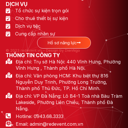
DỊCH VỤ
Tổ chức sự kiện trọn gói
Cho thuê thiết bị sự kiện
Dịch vụ tiệc
Cung cấp nhân sự
Hồ sơ năng lực
© 2023 redevent.vn – Design by DienNgo
THÔNG TIN CÔNG TY
Địa chỉ: Trụ sở Hà Nội: 440 Vĩnh Hưng, Phường
Vĩnh Hưng , Thành phố Hà Nội.
Địa chỉ: Văn phòng HCM: Khu biệt thự 816
Nguyễn Duy Trinh, Phường Long Trường,
Thành phố Thủ Đức, TP. Hồ Chí Minh.
Địa chỉ: VP Đà Nẵng: Lô B4-1 Toà nhà Bàu Tràm
Lakeside, Phường Liên Chiểu, Thành phố Đà
Nẵng.
Hotline: 0943.68.3333
Email: admin@redevent.com.vn