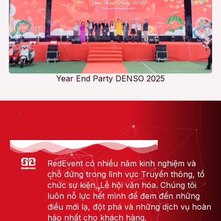
Year End Party DENSO 2025
RedEvent có nhiều năm kinh nghiệm và
chỗ đứng trong lĩnh vực Truyền thông, tổ
chức sự kiện, Lễ hội văn hóa. Chúng tôi
luôn nỗ lực hết mình để đem đến những
điều mới lạ, đột phá và những dịch vụ hoàn
hảo nhất cho khách hàng.